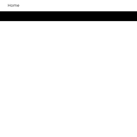
Home
Jetzt Arbeiten und Produkte
einreichen und an Awards
teilnehmen.