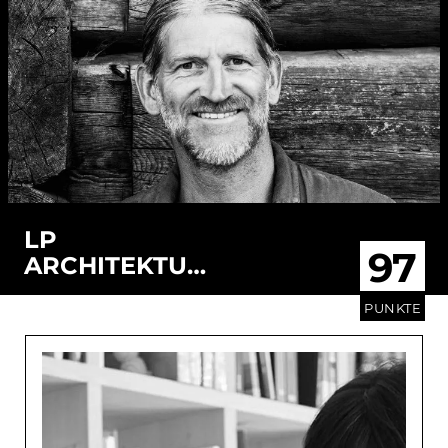
LP
97
ARCHITEKTUR
ZT GMBH
PUNKTE