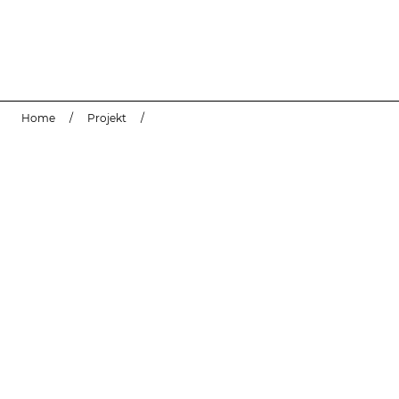
Home
/
Projekt
/
Guten Morgen Blutbuche Bruncken Frett Architekten Bda